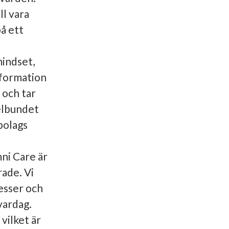
ll vara
å ett
mindset,
nformation
 och tar
elbundet
bolags
ni Care är
ade. Vi
esser och
vardag.
vilket är