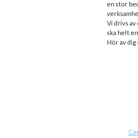
en stor be
verksamhe
Vi drivs a
ska helt e
Hör av dig 
Co