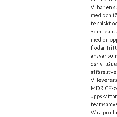
Vi har en s
med och fö
tekniskt o
Som team a
med en öpp
flödar frit
ansvar som
där vi båd
affärsutvec
Vi leverer
MDR CE-cer
uppskattar
teamsamver
Våra produ