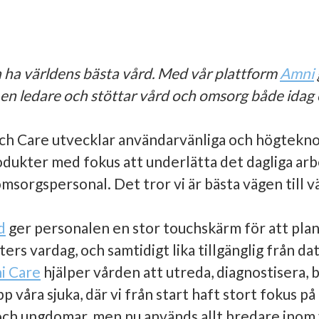
a ha världens bästa vård. Med vår plattform
Amni
r en ledare och stöttar vård och omsorg både idag
tch Care utvecklar användarvänliga och högtekno
rodukter med fokus att underlätta det dagliga arb
msorgspersonal. Det tror vi är bästa vägen till v
d
ger personalen en stor touchskärm för att plan
ters vardag, och samtidigt lika tillgänglig från da
i Care
hjälper vården att utreda, diagnostisera,
pp våra sjuka, där vi från start haft stort fokus på
och ungdomar, men nu används allt bredare inom