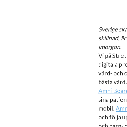
Sverige sk
skillnad, ä
imorgon.
Vi på Stre
digitala p
vård- och o
bästa vård.
Amni Boar
sina patien
mobil.
Amn
och följa u
och barn- 