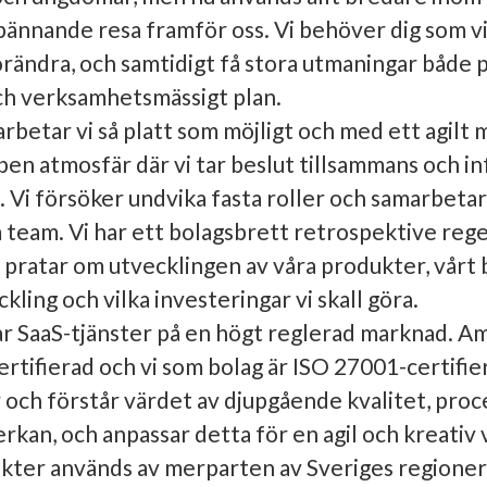
pännande resa framför oss. Vi behöver dig som vi
rändra, och samtidigt få stora utmaningar både p
ch verksamhetsmässigt plan.
rbetar vi så platt som möjligt och med ett agilt 
en atmosfär där vi tar beslut tillsammans och i
t. Vi försöker undvika fasta roller och samarbetar
 team. Vi har ett bolagsbrett retrospektive reg
e pratar om utvecklingen av våra produkter, vårt 
kling och vilka investeringar vi skall göra.
ar SaaS-tjänster på en högt reglerad marknad. Am
tifierad och vi som bolag är ISO 27001-certifier
 och förstår värdet av djupgående kvalitet, proc
kan, och anpassar detta för en agil och kreativ 
kter används av merparten av Sveriges regioner 