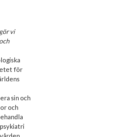
gör vi
 och
logiska
etet för
ärldens
era sin och
tor och
 behandla
 psykiatri
 vården.