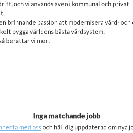
drift, och vi används även i kommunal och privat
t.
v en brinnande passion att modernisera vård- och
nkelt bygga världens bästa vårdsystem.
så berättar vi mer!
Inga matchande jobb
nnecta med oss
och håll dig uppdaterad om nya j