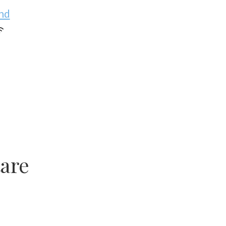
nd
are