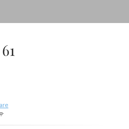
 61
are