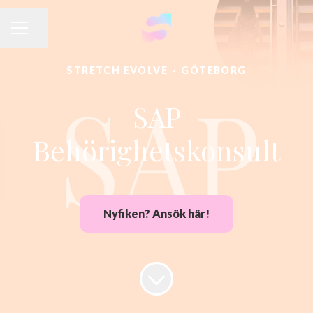
Dela sidan
KARRIÄRMENY
STRETCH EVOLVE
·
GÖTEBORG
SAP
Behörighetskonsult
Nyfiken? Ansök här!