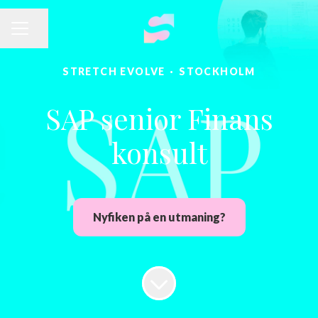
Dela sidan
KARRIÄRMENY
STRETCH EVOLVE
·
STOCKHOLM
SAP senior Finans
konsult
Nyfiken på en utmaning?