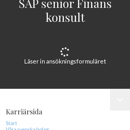
SAP senior Finans
konsult
Läser in ansökningsformuläret
Karriärsida
Start
Våra svenska bolag